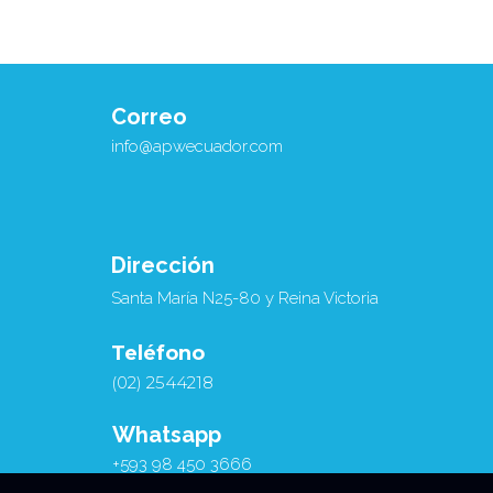
Correo
info@apwecuador.com
Dirección
Santa María N25-80 y Reina Victoria
Teléfono
(02) 2544218
PREMIO AU PAIR DEL AÑO APWEl galardón
a la Au Pair del año APW surgió en 2021 para
Whatsapp
celebrar a...
+593 98 450 3666